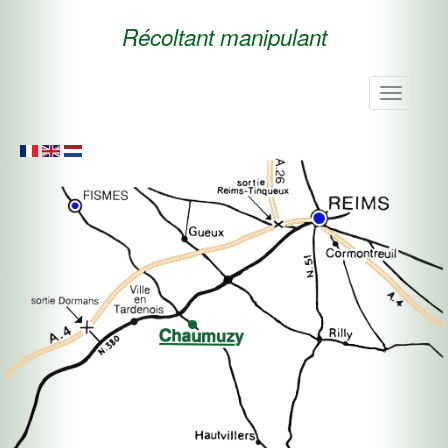
Récoltant manipulant
Toggle
navigati